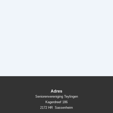
Adres
Seniorenvereniging Teylingen
Kagerdreef 186
2172 HR Sassenheim