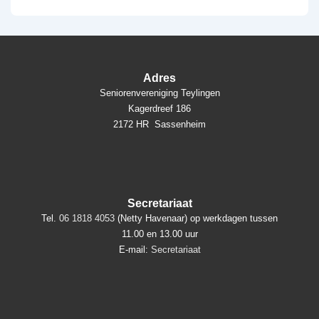
bericht
bericht
navigatie
is
is
Adres
Seniorenvereniging Teylingen
Kagerdreef 186
2172 HR Sassenheim
Secretariaat
Tel.
06 1818 4053
(Netty Havenaar) op werkdagen tussen
11.00 en 13.00 uur
E-mail:
Secretariaat