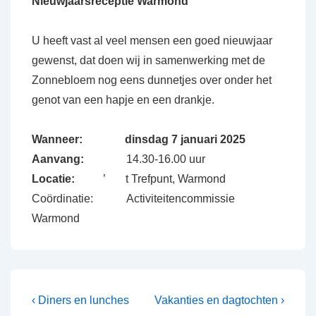
Nieuwjaarsreceptie Warmond
U heeft vast al veel mensen een goed nieuwjaar
gewenst, dat doen wij in samenwerking met de
Zonnebloem nog eens dunnetjes over onder het
genot van een hapje en een drankje.
Wanneer:
dinsdag 7 januari 2025
Aanvang:
14.30-16.00 uur
Locatie:
’ t Trefpunt, Warmond
Coördinatie: Activiteitencommissie
Warmond
Bericht
Vorig
Volgende
‹ Diners en lunches
Vakanties en dagtochten ›