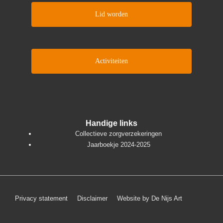
Lid worden
Activiteiten
Handige links
Collectieve zorgverzekeringen
Jaarboekje 2024-2025
Footer
Privacy statement
Disclaimer
Website by De Nijs Art
menu