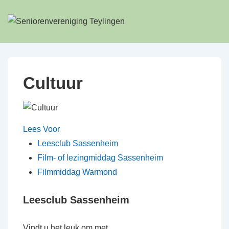
↓
Doorgaan
naar
hoofdinhoud
Cultuur
Lees Voor
Leesclub Sassenheim
Film- of lezingmiddag Sassenheim
Filmmiddag Warmond
Leesclub Sassenheim
Vindt u het leuk om met