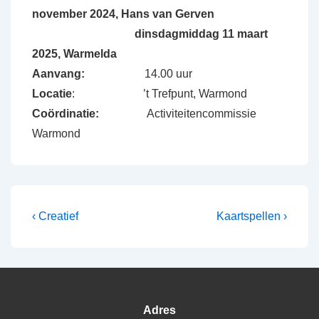
november 2024, Hans van Gerven
dinsdagmiddag 11 maart
2025, Warmelda
Aanvang:
14.00 uur
Locatie
: ’t Trefpunt, Warmond
Coördinatie:
Activiteitencommissie
Warmond
Bericht
Vorig
Volgende
‹ Creatief
Kaartspellen ›
bericht
bericht
navigatie
is
is
Adres