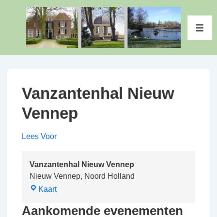
↓
Doorgaan
ME
naar
hoofdinhoud
Vanzantenhal Nieuw
Vennep
Lees Voor
Vanzantenhal Nieuw Vennep
Nieuw Vennep
,
Noord Holland
Vanzantenhal
Kaart
Nieuw
Aankomende evenementen
Vennep