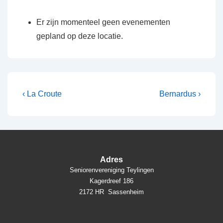
Er zijn momenteel geen evenementen
gepland op deze locatie.
Bericht
Vorig
Volgende
‹ La Croute
Bernardus ›
bericht
bericht
navigatie
is
is
Adres
Seniorenvereniging Teylingen
Kagerdreef 186
2172 HR Sassenheim