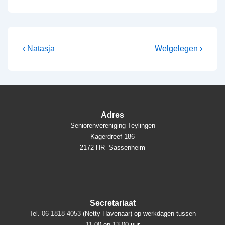
Bericht
Vorig
Volgende
‹ Natasja
Welgelegen ›
bericht
bericht
navigatie
is
is
Adres
Seniorenvereniging Teylingen
Kagerdreef 186
2172 HR Sassenheim
Secretariaat
Tel.
06 1818 4053
(Netty Havenaar) op werkdagen tussen
11.00 en 13.00 uur