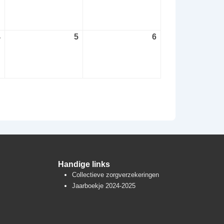
augustus
augustus
augustus
2026
2026
2026
4
4
5
5
6
6
september
september
september
2026
2026
2026
Handige links
Collectieve zorgverzekeringen
Jaarboekje 2024-2025