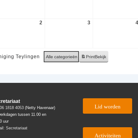
gustus
augustus
augustus
26
2026
2026
2
2
3
3
ptember
september
september
26
2026
2026
iging Teylingen
Alle categorieën
Print
Bekijk
retariaat
Lid worden
06 1818 4053
(Netty Havenaar)
erkdagen tussen 11.00 en
0 uur
il:
Secretariaat
Activiteiten