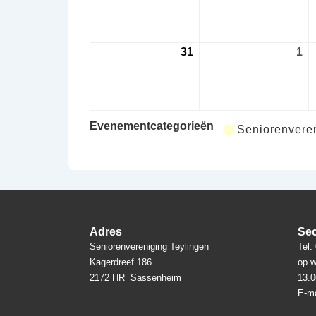
augustus
au
2026
20
31
31
1
1
augustus
se
2026
20
Evenementcategorieën
Seniorenveren
Adres
Sec
Seniorenvereniging Teylingen
Tel.
Kagerdreef 186
op w
2172 HR Sassenheim
13.0
E-ma