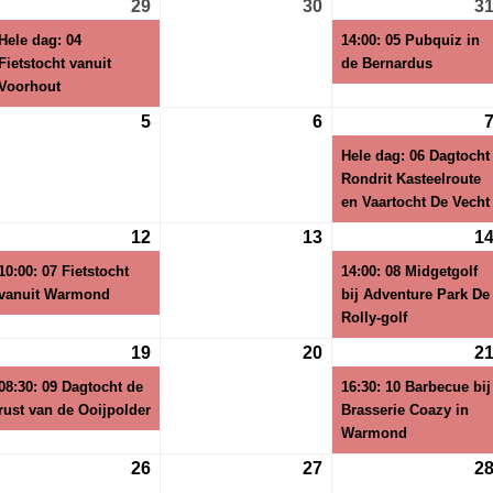
29
29
(1
30
30
3
i
juli
evenement)
juli
Hele dag: 04
14:00: 05 Pubquiz in
26
2026
2026
Fietstocht vanuit
de Bernardus
Voorhout
5
5
6
6
gustus
augustus
augustus
Hele dag: 06 Dagtocht
26
2026
2026
Rondrit Kasteelroute
en Vaartocht De Vecht
12
12
(1
13
13
1
gustus
augustus
evenement)
augustus
10:00: 07 Fietstocht
14:00: 08 Midgetgolf
26
2026
2026
vanuit Warmond
bij Adventure Park De
Rolly-golf
19
19
(1
20
20
2
gustus
augustus
evenement)
augustus
08:30: 09 Dagtocht de
16:30: 10 Barbecue bij
26
2026
2026
rust van de Ooijpolder
Brasserie Coazy in
Warmond
26
26
27
27
2