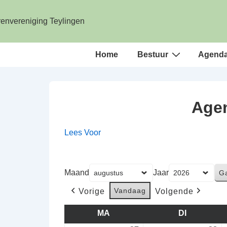
↓
Doorgaan
naar
hoofdinhoud
Hoofd
Home
Bestuur
Agend
navigatie
Agen
Lees Voor
Maand
Jaar
Vandaag
Vorige
Volgende
MA
MAANDAG
DI
DINSDAG