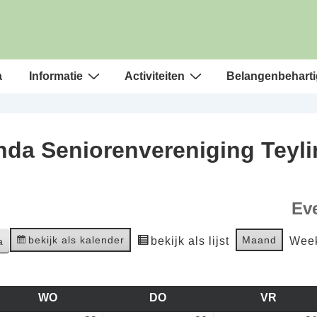
a
Informatie
Activiteiten
Belangenbeharti
da Seniorenvereniging Teyl
Ev
bekijk als kalender
Maand
bekijk als lijst
Wee
WO
WOENSDAG
DO
DONDERDAG
VR
VRIJD