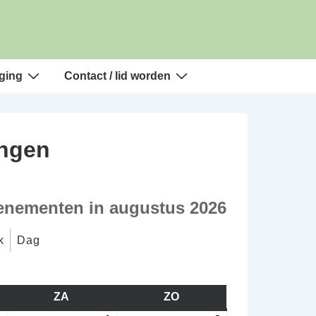
ging
Contact / lid worden
ingen
enementen in augustus 2026
k
Dag
AG
ZA
ZATERDAG
ZO
ZONDAG