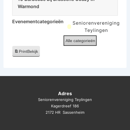
Warmond
Evenementcategorieën
Seniorenvereniging
Teylingen
Alle categorieën
Print
Bekijk
Adres
Seniorenvereniging Teylingen
Kagerdreef 186
2172 HR Sassenheim