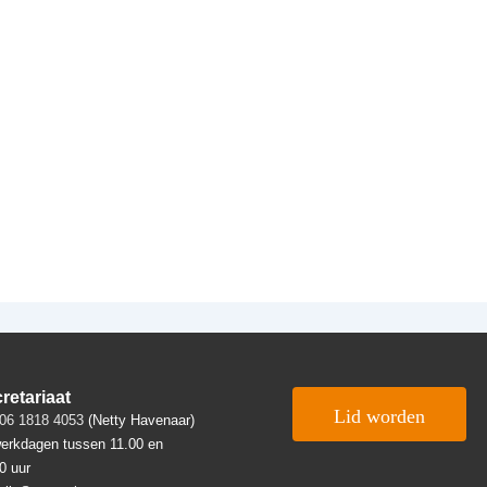
retariaat
Lid worden
06 1818 4053
(Netty Havenaar)
erkdagen tussen 11.00 en
0 uur