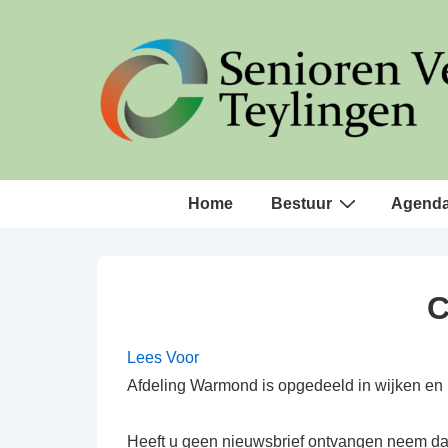
↓
Doorgaan
naar
hoofdinhoud
Hoofd
Home
Bestuur
Agend
navigatie
C
Lees Voor
Afdeling Warmond is opgedeeld in wijken en hi
Heeft u geen nieuwsbrief ontvangen neem dan