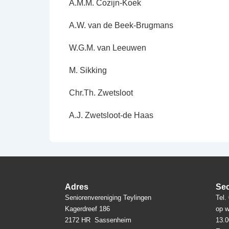
A.M.M. Cozijn-Koek
A.W. van de Beek-Brugmans
W.G.M. van Leeuwen
M. Sikking
Chr.Th. Zwetsloot
A.J. Zwetsloot-de Haas
Adres
Sec
Seniorenvereniging Teylingen
Tel.
Kagerdreef 186
op w
2172 HR Sassenheim
13.0