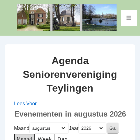
↓
Doorgaan
ME
naar
hoofdinhoud
Agenda
Seniorenvereniging
Teylingen
Lees Voor
Evenementen in augustus 2026
Maand
Jaar
Maand
Week
Dag