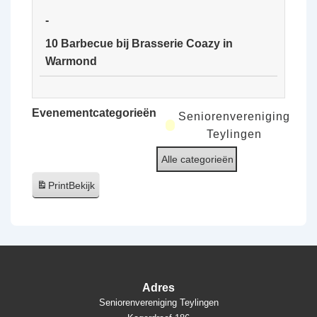
rust
-
van
10 Barbecue bij Brasserie Coazy in
de
Warmond
Ooijpolder
10
Barbecue
Evenementcategorieën
Seniorenvereniging
bij
Teylingen
Brasserie
Alle categorieën
Coazy
in
Print
Bekijk
Warmond
Adres
Seniorenvereniging Teylingen