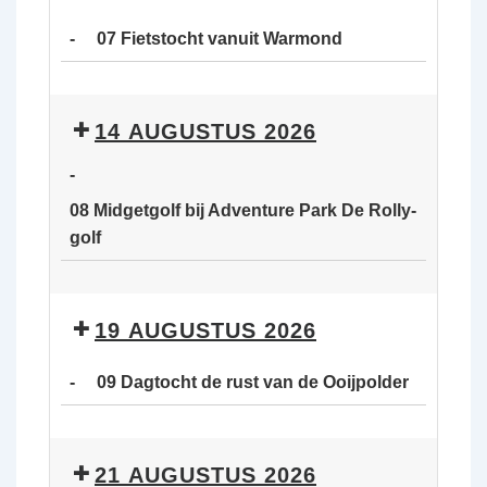
rust
-
07 Fietstocht vanuit Warmond
van
de
07
Ooijpolder
Fietstocht
14 AUGUSTUS 2026
vanuit
Warmond
-
08 Midgetgolf bij Adventure Park De Rolly-
golf
08
Midgetgolf
19 AUGUSTUS 2026
bij
Adventure
-
09 Dagtocht de rust van de Ooijpolder
Park
De
09
Rolly-
Dagtocht
21 AUGUSTUS 2026
golf
de