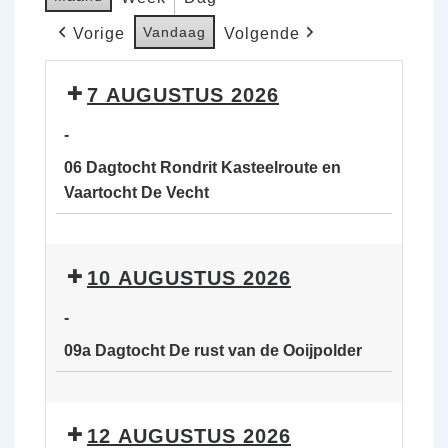
Vandaag
Vorige
Volgende
7 AUGUSTUS 2026
-
06 Dagtocht Rondrit Kasteelroute en
Vaartocht De Vecht
06
Dagtocht
10 AUGUSTUS 2026
Rondrit
Kasteelroute
-
en
09a Dagtocht De rust van de Ooijpolder
Vaartocht
De
09a
Vecht
Dagtocht
12 AUGUSTUS 2026
De