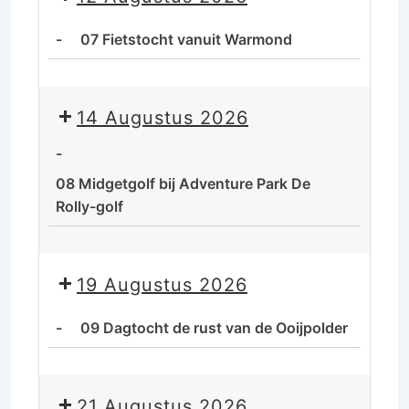
De
rust
-
07 Fietstocht vanuit Warmond
van
de
07
Ooijpolder
Fietstocht
14 Augustus 2026
vanuit
Warmond
-
08 Midgetgolf bij Adventure Park De
Rolly-golf
08
Midgetgolf
19 Augustus 2026
bij
Adventure
-
09 Dagtocht de rust van de Ooijpolder
Park
De
09
Rolly-
Dagtocht
21 Augustus 2026
golf