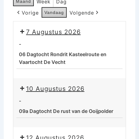
Week
Dag
Maand
Vorige
Volgende
Vandaag
7 Augustus 2026
-
06 Dagtocht Rondrit Kasteelroute en
Vaartocht De Vecht
06
Dagtocht
10 Augustus 2026
Rondrit
Kasteelroute
-
en
09a Dagtocht De rust van de Ooijpolder
Vaartocht
De
09a
Vecht
Dagtocht
12 Augustus 2026