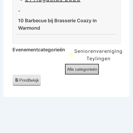
de
rust
-
van
10 Barbecue bij Brasserie Coazy in
de
Warmond
Ooijpolder
10
Barbecue
Evenementcategorieën
Seniorenvereniging
bij
Teylingen
Brasserie
Alle categorieën
Coazy
in
Print
Bekijk
Warmond