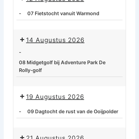
De
rust
-
07 Fietstocht vanuit Warmond
van
de
07
Ooijpolder
Fietstocht
14 Augustus 2026
vanuit
Warmond
-
08 Midgetgolf bij Adventure Park De
Rolly-golf
08
Midgetgolf
19 Augustus 2026
bij
Adventure
-
09 Dagtocht de rust van de Ooijpolder
Park
De
09
Rolly-
Dagtocht
21 Augustus 2026
golf