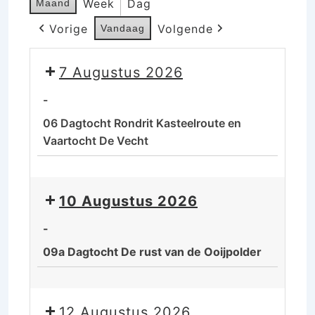
Week
Dag
Maand
Vorige
Volgende
Vandaag
7 Augustus 2026
-
06 Dagtocht Rondrit Kasteelroute en
Vaartocht De Vecht
06
Dagtocht
10 Augustus 2026
Rondrit
Kasteelroute
-
en
09a Dagtocht De rust van de Ooijpolder
Vaartocht
De
09a
Vecht
Dagtocht
12 Augustus 2026