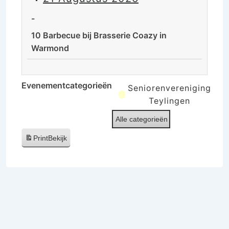
de
rust
-
van
10 Barbecue bij Brasserie Coazy in
de
Warmond
Ooijpolder
10
Barbecue
Evenementcategorieën
Seniorenvereniging
bij
Teylingen
Brasserie
Alle categorieën
Coazy
in
Print
Bekijk
Warmond