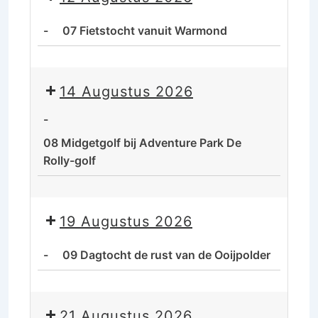
De
rust
-
07 Fietstocht vanuit Warmond
van
de
07
Ooijpolder
Fietstocht
14 Augustus 2026
vanuit
Warmond
-
08 Midgetgolf bij Adventure Park De
Rolly-golf
08
Midgetgolf
19 Augustus 2026
bij
Adventure
-
09 Dagtocht de rust van de Ooijpolder
Park
De
09
Rolly-
Dagtocht
21 Augustus 2026
golf