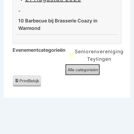
de
rust
-
van
10 Barbecue bij Brasserie Coazy in
de
Warmond
Ooijpolder
10
Barbecue
Evenementcategorieën
Seniorenvereniging
bij
Teylingen
Brasserie
Alle categorieën
Coazy
in
Print
Bekijk
Warmond