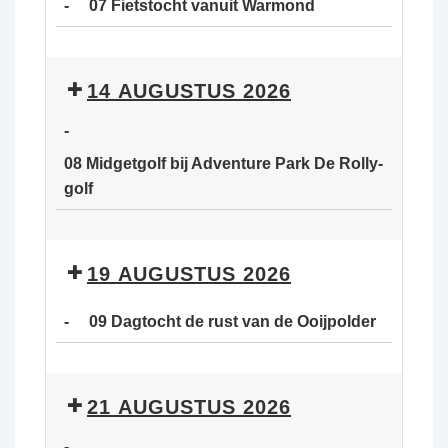
-
07 Fietstocht vanuit Warmond
van
de
07
Ooijpolder
Fietstocht
14 AUGUSTUS 2026
vanuit
Warmond
-
08 Midgetgolf bij Adventure Park De Rolly-
golf
08
Midgetgolf
19 AUGUSTUS 2026
bij
Adventure
-
09 Dagtocht de rust van de Ooijpolder
Park
De
09
Rolly-
Dagtocht
21 AUGUSTUS 2026
golf
de
rust
-