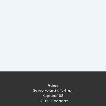
Adres
Seniorenvereniging Teylingen
Kagerdreef 186
2172 HR Sassenheim