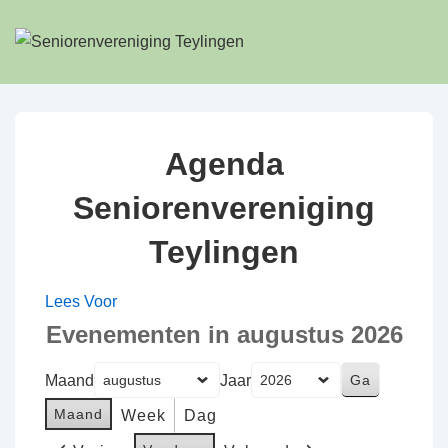
↓
Doorgaan
naar
hoofdinhoud
Agenda
Seniorenvereniging
Teylingen
Lees Voor
Evenementen in augustus 2026
Maand
Jaar
Maand
Week
Dag