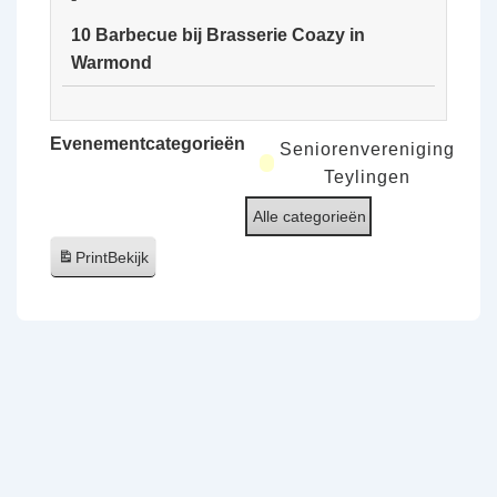
van
10 Barbecue bij Brasserie Coazy in
de
Warmond
Ooijpolder
10
Barbecue
Evenementcategorieën
Seniorenvereniging
bij
Teylingen
Brasserie
Alle categorieën
Coazy
in
Print
Bekijk
Warmond