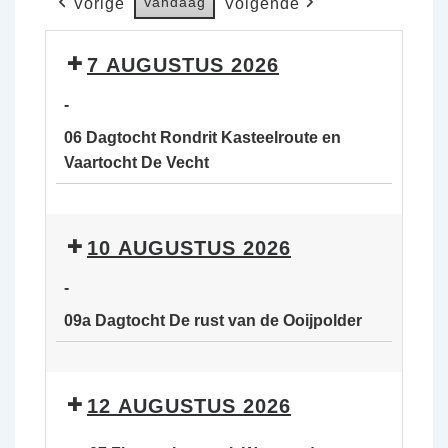
Vandaag
Vorige
Volgende
7 AUGUSTUS 2026
-
06 Dagtocht Rondrit Kasteelroute en
Vaartocht De Vecht
06
Dagtocht
10 AUGUSTUS 2026
Rondrit
Kasteelroute
-
en
09a Dagtocht De rust van de Ooijpolder
Vaartocht
De
09a
Vecht
Dagtocht
12 AUGUSTUS 2026
De
rust