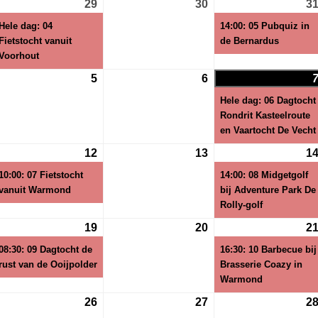
29
29
(1
30
30
3
i
juli
evenement)
juli
Hele dag: 04
14:00: 05 Pubquiz in
26
2026
2026
Fietstocht vanuit
de Bernardus
Voorhout
5
5
6
6
gustus
augustus
augustus
Hele dag: 06 Dagtocht
26
2026
2026
Rondrit Kasteelroute
en Vaartocht De Vecht
12
12
(1
13
13
1
gustus
augustus
evenement)
augustus
10:00: 07 Fietstocht
14:00: 08 Midgetgolf
26
2026
2026
vanuit Warmond
bij Adventure Park De
Rolly-golf
19
19
(1
20
20
2
gustus
augustus
evenement)
augustus
08:30: 09 Dagtocht de
16:30: 10 Barbecue bij
26
2026
2026
rust van de Ooijpolder
Brasserie Coazy in
Warmond
26
26
27
27
2