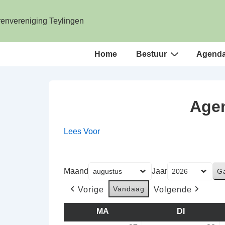
↓
Doorgaan
naar
hoofdinhoud
Hoofd
Home
Bestuur
Agend
navigatie
Agen
Lees Voor
Maand
Jaar
Vandaag
Vorige
Volgende
MA
MAANDAG
DI
DINSDAG