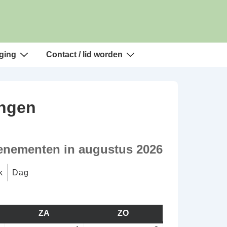
ging
Contact / lid worden
ingen
enementen in augustus 2026
k
Dag
AG
ZA
ZATERDAG
ZO
ZONDAG