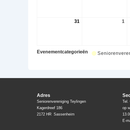
augustus
au
2026
20
31
31
1
1
augustus
se
2026
20
Evenementcategorieën
Seniorenveren
Adres
Sec
Seniorenvereniging Teylingen
Tel.
Kagerdreef 186
op w
2172 HR Sassenheim
13.0
E-ma