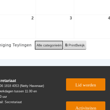
gustus
augustus
augustus
26
2026
2026
2
2
3
3
ptember
september
september
26
2026
2026
iging Teylingen
Alle categorieën
Print
Bekijk
retariaat
Lid worden
06 1818 4053
(Netty Havenaar)
erkdagen tussen 11.00 en
0 uur
il:
Secretariaat
Activiteiten