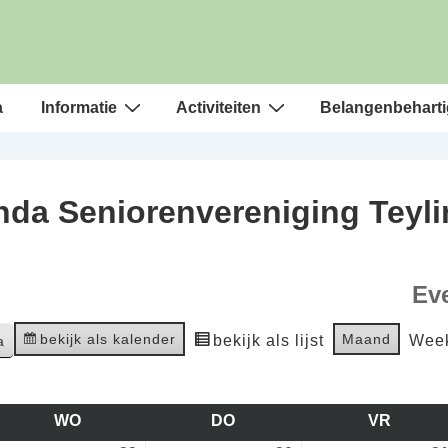
a
Informatie
Activiteiten
Belangenbeharti
da Seniorenvereniging Teyl
Ev
bekijk als kalender
Maand
bekijk als lijst
Wee
WO
WOENSDAG
DO
DONDERDAG
VR
VRIJD