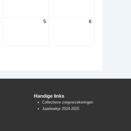
augustus
augustus
augustus
2026
2026
2026
4
4
5
5
6
6
september
september
september
2026
2026
2026
Handige links
Collectieve zorgverzekeringen
Jaarboekje 2024-2025