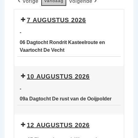
Vandaag
Vorige
Volgende
7 AUGUSTUS 2026
-
06 Dagtocht Rondrit Kasteelroute en
Vaartocht De Vecht
06
Dagtocht
10 AUGUSTUS 2026
Rondrit
Kasteelroute
-
en
09a Dagtocht De rust van de Ooijpolder
Vaartocht
De
09a
Vecht
Dagtocht
12 AUGUSTUS 2026
De
rust