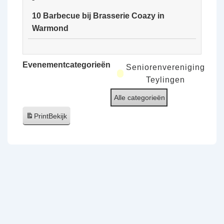
van
10 Barbecue bij Brasserie Coazy in
de
Warmond
Ooijpolder
10
Barbecue
Evenementcategorieën
Seniorenvereniging
bij
Teylingen
Brasserie
Alle categorieën
Coazy
in
Print
Bekijk
Warmond