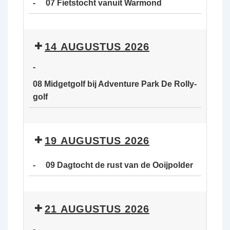
-
07 Fietstocht vanuit Warmond
van
de
07
Ooijpolder
Fietstocht
14 AUGUSTUS 2026
vanuit
Warmond
-
08 Midgetgolf bij Adventure Park De Rolly-
golf
08
Midgetgolf
19 AUGUSTUS 2026
bij
Adventure
-
09 Dagtocht de rust van de Ooijpolder
Park
De
09
Rolly-
Dagtocht
21 AUGUSTUS 2026
golf
de
rust
-