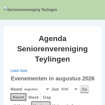
↓
Doorgaan
naar
hoofdinhoud
Agenda
Seniorenvereniging
Teylingen
Lees Voor
Evenementen in augustus 2026
Maand
Jaar
Maand
Week
Dag