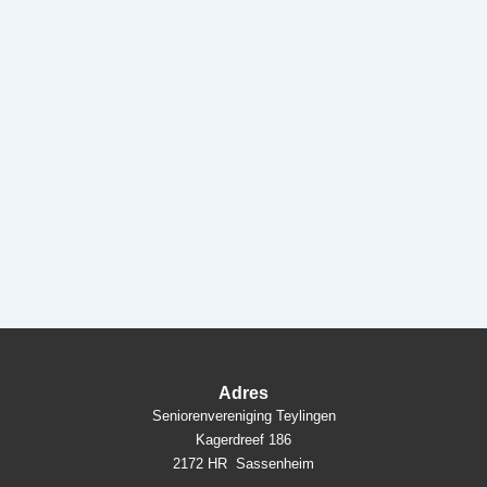
Adres
Seniorenvereniging Teylingen
Kagerdreef 186
2172 HR Sassenheim