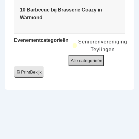
van
10 Barbecue bij Brasserie Coazy in
de
Warmond
Ooijpolder
10
Barbecue
Evenementcategorieën
Seniorenvereniging
bij
Teylingen
Brasserie
Alle categorieën
Coazy
in
Print
Bekijk
Warmond