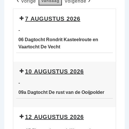
Vandaag
Vorige
Volgende
7 AUGUSTUS 2026
-
06 Dagtocht Rondrit Kasteelroute en
Vaartocht De Vecht
06
Dagtocht
10 AUGUSTUS 2026
Rondrit
Kasteelroute
-
en
09a Dagtocht De rust van de Ooijpolder
Vaartocht
De
09a
Vecht
Dagtocht
12 AUGUSTUS 2026
De
rust