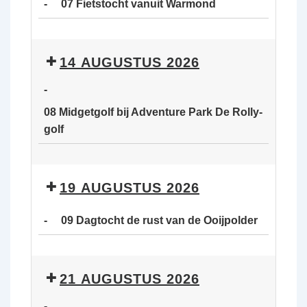
-
07 Fietstocht vanuit Warmond
van
de
07
Ooijpolder
Fietstocht
14 AUGUSTUS 2026
vanuit
Warmond
-
08 Midgetgolf bij Adventure Park De Rolly-
golf
08
Midgetgolf
19 AUGUSTUS 2026
bij
Adventure
-
09 Dagtocht de rust van de Ooijpolder
Park
De
09
Rolly-
Dagtocht
21 AUGUSTUS 2026
golf
de
rust
-