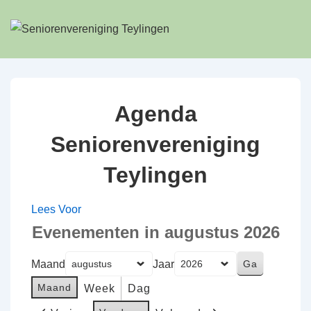
↓
Doorgaan
naar
hoofdinhoud
Agenda
Seniorenvereniging
Teylingen
Lees Voor
Evenementen in augustus 2026
Maand
Jaar
Maand
Week
Dag