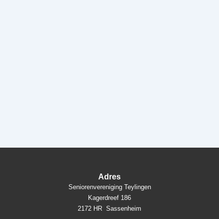
Adres
Seniorenvereniging Teylingen
Kagerdreef 186
2172 HR Sassenheim