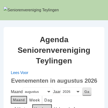
↓
Doorgaan
naar
hoofdinhoud
Agenda
Seniorenvereniging
Teylingen
Lees Voor
Evenementen in augustus 2026
Maand
Jaar
Maand
Week
Dag