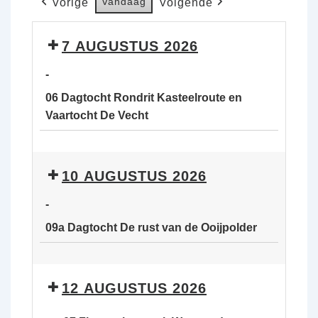
Vandaag
Vorige
Volgende
7 AUGUSTUS 2026
-
06 Dagtocht Rondrit Kasteelroute en
Vaartocht De Vecht
06
Dagtocht
10 AUGUSTUS 2026
Rondrit
Kasteelroute
-
en
09a Dagtocht De rust van de Ooijpolder
Vaartocht
De
09a
Vecht
Dagtocht
12 AUGUSTUS 2026
De
rust