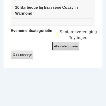
van
10 Barbecue bij Brasserie Coazy in
de
Warmond
Ooijpolder
10
Barbecue
Evenementcategorieën
Seniorenvereniging
bij
Teylingen
Brasserie
Alle categorieën
Coazy
in
Print
Bekijk
Warmond