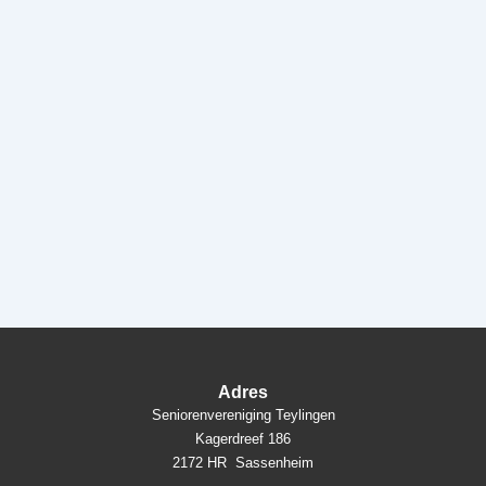
Adres
Seniorenvereniging Teylingen
Kagerdreef 186
2172 HR Sassenheim