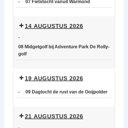
-
07 Fietstocht vanuit Warmond
van
de
07
Ooijpolder
Fietstocht
14 AUGUSTUS 2026
vanuit
Warmond
-
08 Midgetgolf bij Adventure Park De Rolly-
golf
08
Midgetgolf
19 AUGUSTUS 2026
bij
Adventure
-
09 Dagtocht de rust van de Ooijpolder
Park
De
09
Rolly-
Dagtocht
21 AUGUSTUS 2026
golf
de
rust
-