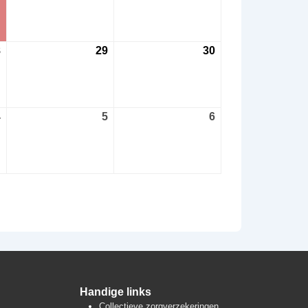
2026
2026
2026
8
28
29
29
30
30
augustus
augustus
augustus
2026
2026
2026
4
4
5
5
6
6
september
september
september
2026
2026
2026
Handige links
Collectieve zorgverzekeringen