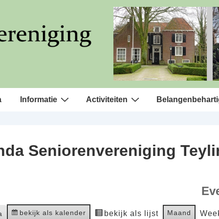
a
Informatie
Activiteiten
Belangenbeharti
da Seniorenvereniging Teyl
Ev
bekijk als kalender
Maand
bekijk als lijst
Wee