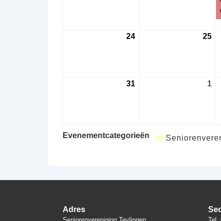
2026
20
24
24
25
25
augustus
au
2026
20
31
31
1
1
augustus
se
2026
20
Evenementcategorieën
Seniorenveren
Adres
Sec
Seniorenvereniging Teylingen
Tel.