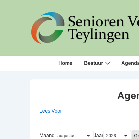
↓
Doorgaan
naar
hoofdinhoud
Hoofd
Home
Bestuur
Agend
navigatie
Agen
Lees Voor
Maand
Jaar