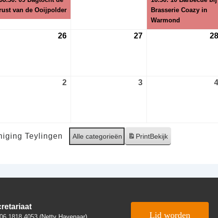
26
2026
2026
rust van de Ooijpolder
Brasserie Coazy in
Warmond
26
26
27
27
2
gustus
augustus
augustus
26
2026
2026
2
2
3
3
ptember
september
september
26
2026
2026
iging Teylingen
Alle categorieën
Print
Bekijk
retariaat
Lid worden
06 1818 4053
(Netty Havenaar)