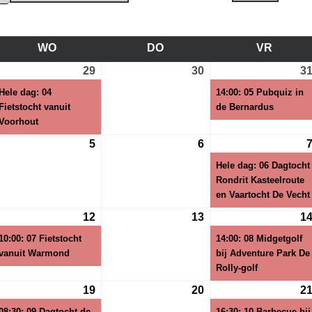
WO
WOENSDAG
DO
DONDERDAG
VR
VRIJD
29
29
(1
30
30
3
i
juli
evenement)
juli
Hele dag: 04
14:00: 05 Pubquiz in
26
2026
2026
Fietstocht vanuit
de Bernardus
Voorhout
5
5
6
6
gustus
augustus
augustus
Hele dag: 06 Dagtocht
26
2026
2026
Rondrit Kasteelroute
en Vaartocht De Vecht
12
12
(1
13
13
1
gustus
augustus
evenement)
augustus
10:00: 07 Fietstocht
14:00: 08 Midgetgolf
26
2026
2026
vanuit Warmond
bij Adventure Park De
Rolly-golf
19
19
(1
20
20
2
gustus
augustus
evenement)
augustus
08:30: 09 Dagtocht de
16:30: 10 Barbecue bij