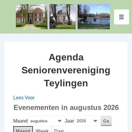
↓
Doorgaan
ME
naar
hoofdinhoud
Agenda
Seniorenvereniging
Teylingen
Lees Voor
Evenementen in augustus 2026
Maand
Jaar
Maand
Week
Dag