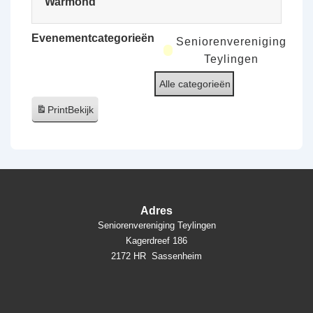
Warmond
Evenementcategorieën
Seniorenvereniging
Teylingen
Alle categorieën
Print
Bekijk
Adres
Seniorenvereniging Teylingen
Kagerdreef 186
2172 HR Sassenheim