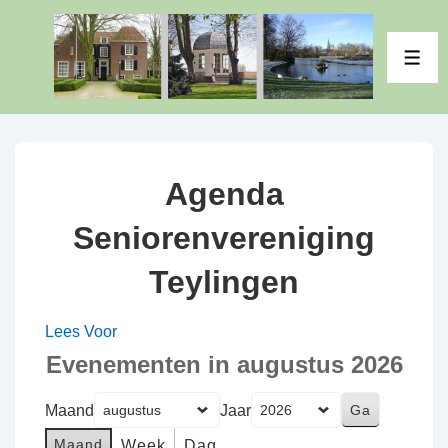
↓
Doorgaan
ME
naar
hoofdinhoud
Agenda
Seniorenvereniging
Teylingen
Lees Voor
Evenementen in augustus 2026
Maand
Jaar
Maand
Week
Dag