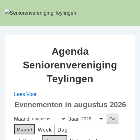
↓
Doorgaan
naar
hoofdinhoud
Agenda
Seniorenvereniging
Teylingen
Lees Voor
Evenementen in augustus 2026
Maand
Jaar
Maand
Week
Dag