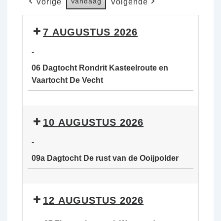
Vandaag
Vorige
Volgende
7 AUGUSTUS 2026
-
06 Dagtocht Rondrit Kasteelroute en
Vaartocht De Vecht
06
Dagtocht
10 AUGUSTUS 2026
Rondrit
Kasteelroute
-
en
09a Dagtocht De rust van de Ooijpolder
Vaartocht
De
09a
Vecht
Dagtocht
12 AUGUSTUS 2026
De
rust