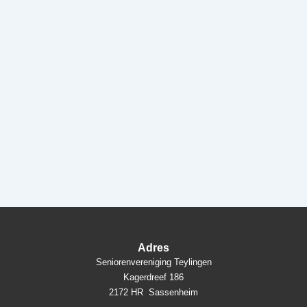
Adres
Seniorenvereniging Teylingen
Kagerdreef 186
2172 HR Sassenheim