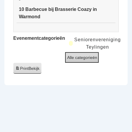
van
10 Barbecue bij Brasserie Coazy in
de
Warmond
Ooijpolder
10
Barbecue
Evenementcategorieën
Seniorenvereniging
bij
Teylingen
Brasserie
Alle categorieën
Coazy
in
Print
Bekijk
Warmond