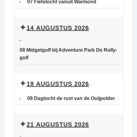
-
07 Fietstocht vanuit Warmond
van
de
07
Ooijpolder
Fietstocht
14 AUGUSTUS 2026
vanuit
Warmond
-
08 Midgetgolf bij Adventure Park De Rolly-
golf
08
Midgetgolf
19 AUGUSTUS 2026
bij
Adventure
-
09 Dagtocht de rust van de Ooijpolder
Park
De
09
Rolly-
Dagtocht
21 AUGUSTUS 2026
golf
de
rust
-