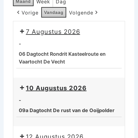
Week
Dag
Maand
Vorige
Volgende
Vandaag
7 Augustus 2026
-
06 Dagtocht Rondrit Kasteelroute en
Vaartocht De Vecht
06
Dagtocht
10 Augustus 2026
Rondrit
Kasteelroute
-
en
09a Dagtocht De rust van de Ooijpolder
Vaartocht
De
09a
Vecht
Dagtocht
12 Augustus 2026