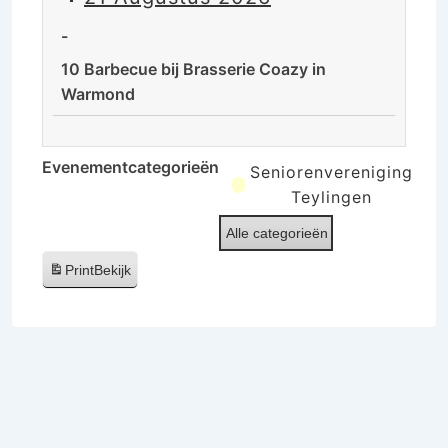
de
rust
-
van
10 Barbecue bij Brasserie Coazy in
de
Warmond
Ooijpolder
10
Barbecue
Evenementcategorieën
Seniorenvereniging
bij
Teylingen
Brasserie
Alle categorieën
Coazy
in
Print
Bekijk
Warmond