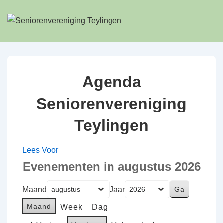
↓
Doorgaan
naar
hoofdinhoud
Agenda
Seniorenvereniging
Teylingen
Lees Voor
Evenementen in augustus 2026
Maand
Jaar
Maand
Week
Dag