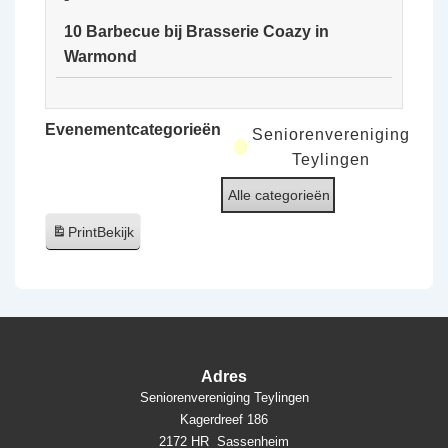
van
10 Barbecue bij Brasserie Coazy in
de
Warmond
Ooijpolder
10
Barbecue
Evenementcategorieën
Seniorenvereniging
bij
Teylingen
Brasserie
Alle categorieën
Coazy
in
Print
Bekijk
Warmond
Adres
Seniorenvereniging Teylingen
Kagerdreef 186
2172 HR Sassenheim