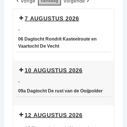
Vandaag
Vorige
Volgende
7 AUGUSTUS 2026
-
06 Dagtocht Rondrit Kasteelroute en
Vaartocht De Vecht
06
Dagtocht
10 AUGUSTUS 2026
Rondrit
Kasteelroute
-
en
09a Dagtocht De rust van de Ooijpolder
Vaartocht
De
09a
Vecht
Dagtocht
12 AUGUSTUS 2026
De
rust