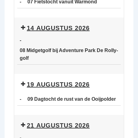
-
07 Fietstocht vanuit Warmond
van
de
07
Ooijpolder
Fietstocht
14 AUGUSTUS 2026
vanuit
Warmond
-
08 Midgetgolf bij Adventure Park De Rolly-
golf
08
Midgetgolf
19 AUGUSTUS 2026
bij
Adventure
-
09 Dagtocht de rust van de Ooijpolder
Park
De
09
Rolly-
Dagtocht
21 AUGUSTUS 2026
golf
de
rust
-