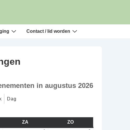
ging
Contact / lid worden
ingen
enementen in augustus 2026
k
Dag
AG
ZA
ZATERDAG
ZO
ZONDAG