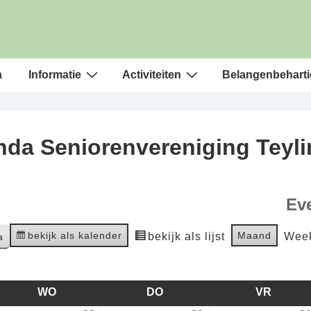
a
Informatie
Activiteiten
Belangenbeharti
da Seniorenvereniging Teyl
Ev
bekijk als kalender
Maand
bekijk als lijst
Wee
WO
WOENSDAG
DO
DONDERDAG
VR
VRIJD