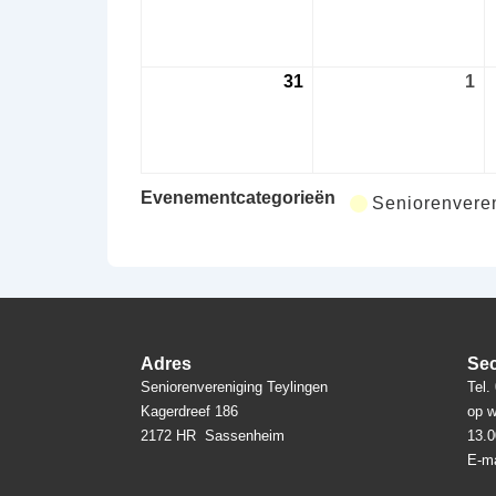
augustus
au
2026
20
31
31
1
1
augustus
se
2026
20
Evenementcategorieën
Seniorenveren
Adres
Sec
Seniorenvereniging Teylingen
Tel.
Kagerdreef 186
op w
2172 HR Sassenheim
13.0
E-ma