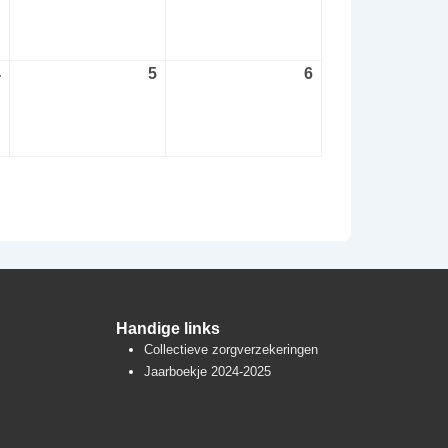
augustus
augustus
augustus
2026
2026
2026
4
4
5
5
6
6
september
september
september
2026
2026
2026
Handige links
Collectieve zorgverzekeringen
Jaarboekje 2024-2025