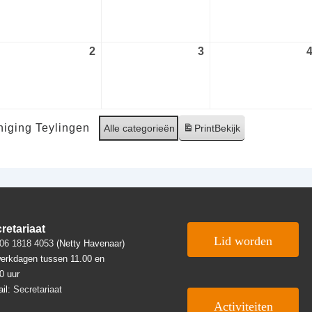
gustus
augustus
augustus
26
2026
2026
2
2
3
3
ptember
september
september
26
2026
2026
iging Teylingen
Alle categorieën
Print
Bekijk
retariaat
Lid worden
06 1818 4053
(Netty Havenaar)
erkdagen tussen 11.00 en
0 uur
il:
Secretariaat
Activiteiten