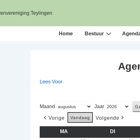
↓
Doorgaan
naar
hoofdinhoud
Hoofd
Home
Bestuur
Agend
navigatie
Agen
Lees Voor
Maand
Jaar
Vandaag
Vorige
Volgende
MA
MAANDAG
DI
DINSDAG