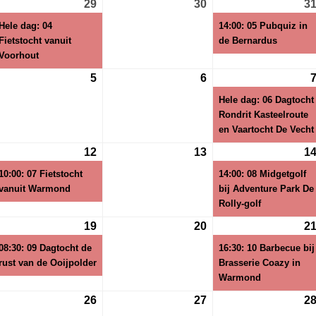
29
29
(1
30
30
3
i
juli
evenement)
juli
Hele dag: 04
14:00: 05 Pubquiz in
26
2026
2026
Fietstocht vanuit
de Bernardus
Voorhout
5
5
6
6
gustus
augustus
augustus
Hele dag: 06 Dagtocht
26
2026
2026
Rondrit Kasteelroute
en Vaartocht De Vecht
12
12
(1
13
13
1
gustus
augustus
evenement)
augustus
10:00: 07 Fietstocht
14:00: 08 Midgetgolf
26
2026
2026
vanuit Warmond
bij Adventure Park De
Rolly-golf
19
19
(1
20
20
2
gustus
augustus
evenement)
augustus
08:30: 09 Dagtocht de
16:30: 10 Barbecue bij
26
2026
2026
rust van de Ooijpolder
Brasserie Coazy in
Warmond
26
26
27
27
2