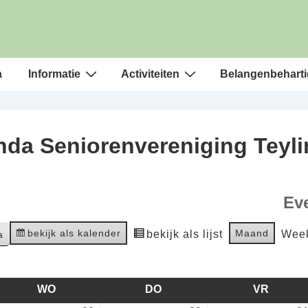
a
Informatie
Activiteiten
Belangenbeharti
da Seniorenvereniging Teyl
Ev
bekijk als kalender
Maand
bekijk als lijst
Wee
WO
WOENSDAG
DO
DONDERDAG
VR
VRIJD