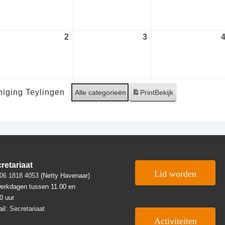
gustus
augustus
augustus
26
2026
2026
2
2
3
3
ptember
september
september
26
2026
2026
iging Teylingen
Alle categorieën
Print
Bekijk
retariaat
Lid worden
06 1818 4053
(Netty Havenaar)
erkdagen tussen 11.00 en
0 uur
il:
Secretariaat
Activiteiten