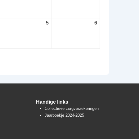
augustus
augustus
augustus
2026
2026
2026
4
4
5
5
6
6
september
september
september
2026
2026
2026
Handige links
Collectieve zorgverzekeringen
Jaarboekje 2024-2025