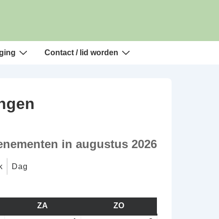
ging
Contact / lid worden
ingen
enementen in augustus 2026
k
Dag
AG
ZA
ZATERDAG
ZO
ZONDAG