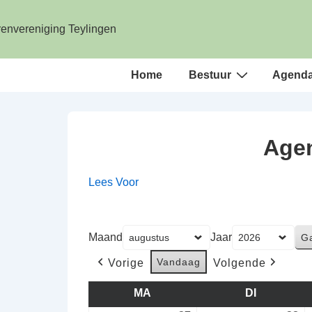
↓
Doorgaan
naar
hoofdinhoud
Hoofd
Home
Bestuur
Agend
navigatie
Agen
Lees Voor
Maand
Jaar
Vandaag
Vorige
Volgende
MA
MAANDAG
DI
DINSDAG