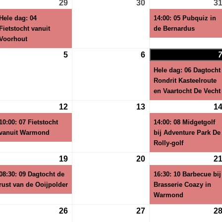
29
29
(1
30
30
3
i
juli
evenement)
juli
Hele dag: 04
14:00: 05 Pubquiz in
26
2026
2026
Fietstocht vanuit
de Bernardus
Voorhout
5
5
6
6
gustus
augustus
augustus
Hele dag: 06 Dagtocht
26
2026
2026
Rondrit Kasteelroute
en Vaartocht De Vecht
12
12
(1
13
13
1
gustus
augustus
evenement)
augustus
10:00: 07 Fietstocht
14:00: 08 Midgetgolf
26
2026
2026
vanuit Warmond
bij Adventure Park De
Rolly-golf
19
19
(1
20
20
2
gustus
augustus
evenement)
augustus
08:30: 09 Dagtocht de
16:30: 10 Barbecue bij
26
2026
2026
rust van de Ooijpolder
Brasserie Coazy in
Warmond
26
26
27
27
2