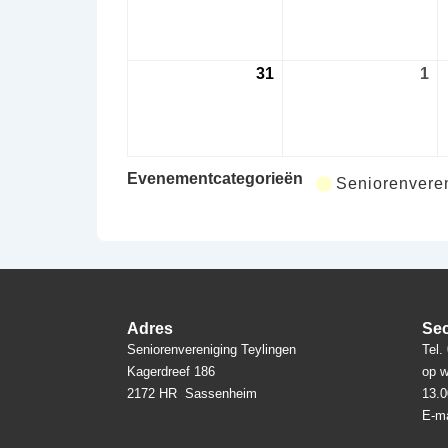
augustus
au
2026
20
31
31
1
1
augustus
se
2026
20
Evenementcategorieën
Seniorenveren
Adres
Sec
Seniorenvereniging Teylingen
Tel.
Kagerdreef 186
op w
2172 HR Sassenheim
13.0
E-ma