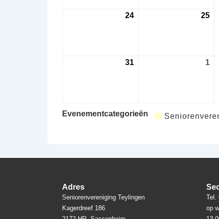
24
24
25
25
augustus
au
2026
20
31
31
1
1
augustus
se
2026
20
Evenementcategorieën
Seniorenveren
Adres
Sec
Seniorenvereniging Teylingen
Tel.
Kagerdreef 186
op w
2172 HR Sassenheim
13.0