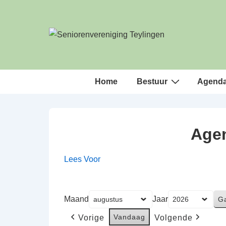
↓
Doorgaan
naar
hoofdinhoud
Hoofd
Home
Bestuur
Agend
navigatie
Agen
Lees Voor
Maand
Jaar
Vandaag
Vorige
Volgende