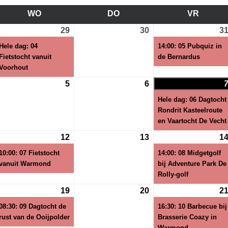
WO
WOENSDAG
DO
DONDERDAG
VR
VRIJD
29
29
(1
30
30
3
i
juli
evenement)
juli
Hele dag: 04
14:00: 05 Pubquiz in
26
2026
2026
Fietstocht vanuit
de Bernardus
Voorhout
5
5
6
6
gustus
augustus
augustus
Hele dag: 06 Dagtocht
26
2026
2026
Rondrit Kasteelroute
en Vaartocht De Vecht
12
12
(1
13
13
1
gustus
augustus
evenement)
augustus
10:00: 07 Fietstocht
14:00: 08 Midgetgolf
26
2026
2026
vanuit Warmond
bij Adventure Park De
Rolly-golf
19
19
(1
20
20
2
gustus
augustus
evenement)
augustus
08:30: 09 Dagtocht de
16:30: 10 Barbecue bij
26
2026
2026
rust van de Ooijpolder
Brasserie Coazy in
Warmond