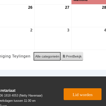
26
26
27
27
2
gustus
augustus
augustus
26
2026
2026
2
2
3
3
ptember
september
september
26
2026
2026
iging Teylingen
Alle categorieën
Print
Bekijk
retariaat
Lid worden
06 1818 4053
(Netty Havenaar)
erkdagen tussen 11.00 en
0 uur