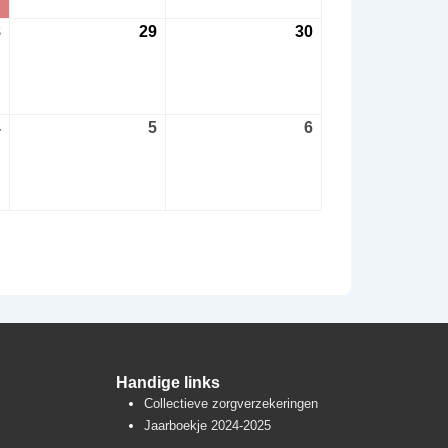
8
28
29
29
30
30
augustus
augustus
augustus
2026
2026
2026
4
4
5
5
6
6
september
september
september
2026
2026
2026
Handige links
Collectieve zorgverzekeringen
Jaarboekje 2024-2025