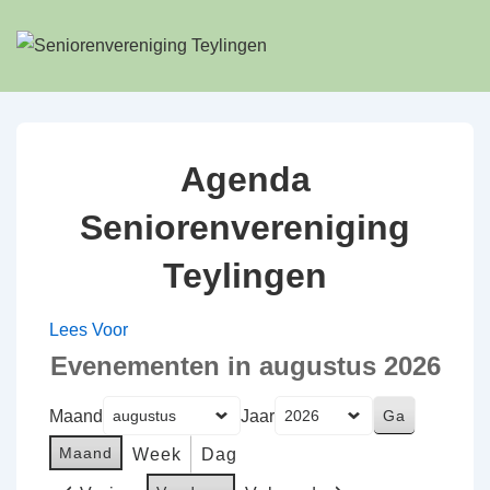
↓
Doorgaan
naar
hoofdinhoud
Agenda
Seniorenvereniging
Teylingen
Lees Voor
Evenementen in augustus 2026
Maand
Jaar
Maand
Week
Dag