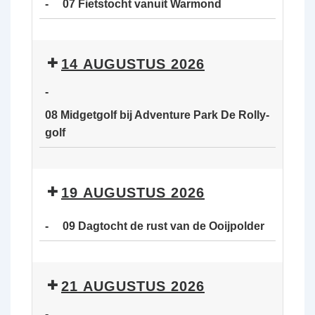
-
07 Fietstocht vanuit Warmond
van
de
07
Ooijpolder
Fietstocht
14 AUGUSTUS 2026
vanuit
Warmond
-
08 Midgetgolf bij Adventure Park De Rolly-
golf
08
Midgetgolf
19 AUGUSTUS 2026
bij
Adventure
-
09 Dagtocht de rust van de Ooijpolder
Park
De
09
Rolly-
Dagtocht
21 AUGUSTUS 2026
golf
de
rust
-