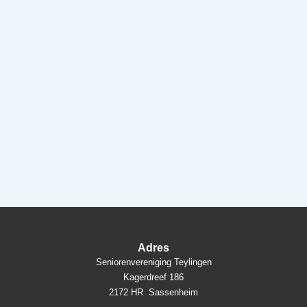
Adres
Seniorenvereniging Teylingen
Kagerdreef 186
2172 HR Sassenheim