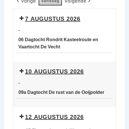
Vandaag
Vorige
Volgende
7 AUGUSTUS 2026
-
06 Dagtocht Rondrit Kasteelroute en
Vaartocht De Vecht
06
Dagtocht
10 AUGUSTUS 2026
Rondrit
Kasteelroute
-
en
09a Dagtocht De rust van de Ooijpolder
Vaartocht
De
09a
Vecht
Dagtocht
12 AUGUSTUS 2026
De
rust