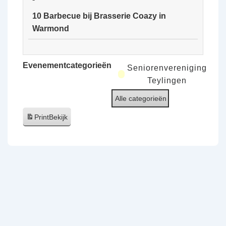
van
10 Barbecue bij Brasserie Coazy in
de
Warmond
Ooijpolder
10
Barbecue
Evenementcategorieën
Seniorenvereniging
bij
Teylingen
Brasserie
Alle categorieën
Coazy
in
Print
Bekijk
Warmond