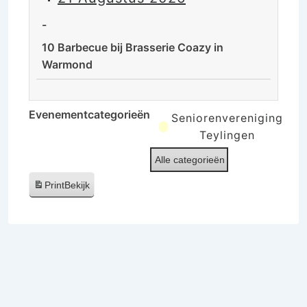
de
rust
-
van
10 Barbecue bij Brasserie Coazy in
de
Warmond
Ooijpolder
10
Barbecue
Evenementcategorieën
Seniorenvereniging
bij
Teylingen
Brasserie
Alle categorieën
Coazy
in
Print
Bekijk
Warmond