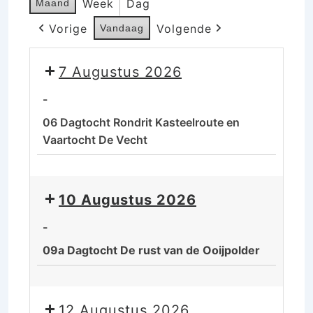
Week
Dag
Maand
Vorige
Volgende
Vandaag
7 Augustus 2026
-
06 Dagtocht Rondrit Kasteelroute en
Vaartocht De Vecht
06
Dagtocht
10 Augustus 2026
Rondrit
Kasteelroute
-
en
09a Dagtocht De rust van de Ooijpolder
Vaartocht
De
09a
Vecht
Dagtocht
12 Augustus 2026