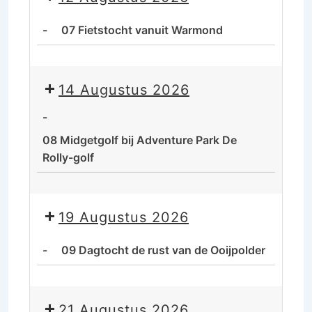
De
rust
-
07 Fietstocht vanuit Warmond
van
de
07
Ooijpolder
Fietstocht
14 Augustus 2026
vanuit
Warmond
-
08 Midgetgolf bij Adventure Park De
Rolly-golf
08
Midgetgolf
19 Augustus 2026
bij
Adventure
-
09 Dagtocht de rust van de Ooijpolder
Park
De
09
Rolly-
Dagtocht
21 Augustus 2026
golf