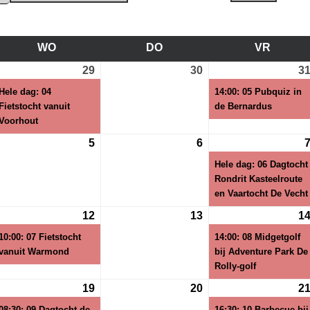
WO
WOENSDAG
DO
DONDERDAG
VR
VRIJD
29
29
(1
30
30
3
i
juli
evenement)
juli
Hele dag: 04
14:00: 05 Pubquiz in
26
2026
2026
Fietstocht vanuit
de Bernardus
Voorhout
5
5
6
6
gustus
augustus
augustus
Hele dag: 06 Dagtocht
26
2026
2026
Rondrit Kasteelroute
en Vaartocht De Vecht
12
12
(1
13
13
1
gustus
augustus
evenement)
augustus
10:00: 07 Fietstocht
14:00: 08 Midgetgolf
26
2026
2026
vanuit Warmond
bij Adventure Park De
Rolly-golf
19
19
(1
20
20
2
gustus
augustus
evenement)
augustus
08:30: 09 Dagtocht de
16:30: 10 Barbecue bij