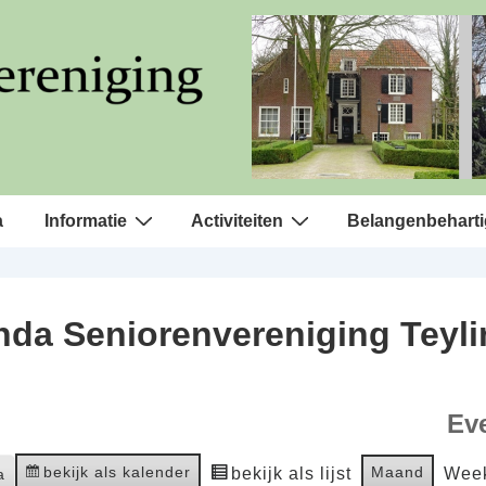
a
Informatie
Activiteiten
Belangenbeharti
da Seniorenvereniging Teyl
Ev
bekijk als kalender
Maand
bekijk als lijst
Wee