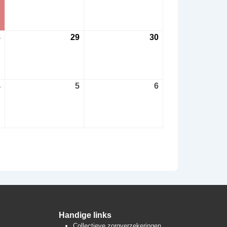
2026
2026
2026
8
28
29
29
30
30
augustus
augustus
augustus
2026
2026
2026
4
4
5
5
6
6
september
september
september
2026
2026
2026
Handige links
Collectieve zorgverzekeringen