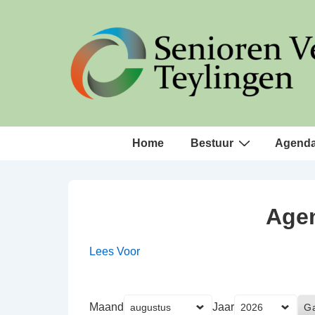
↓
Doorgaan
naar
hoofdinhoud
Hoofd
Home
Bestuur
Agend
navigatie
Agen
Lees Voor
Maand
Jaar