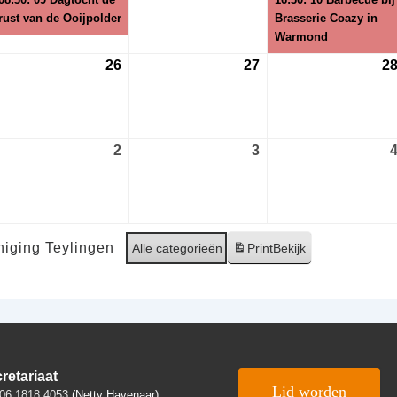
26
2026
2026
rust van de Ooijpolder
Brasserie Coazy in
Warmond
26
26
27
27
2
gustus
augustus
augustus
26
2026
2026
2
2
3
3
ptember
september
september
26
2026
2026
iging Teylingen
Alle categorieën
Print
Bekijk
retariaat
Lid worden
06 1818 4053
(Netty Havenaar)