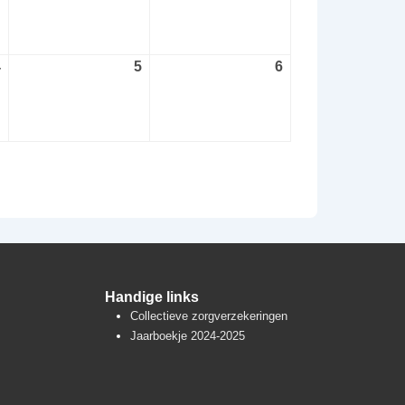
augustus
augustus
augustus
2026
2026
2026
4
4
5
5
6
6
september
september
september
2026
2026
2026
Handige links
Collectieve zorgverzekeringen
Jaarboekje 2024-2025