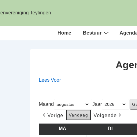
↓
Doorgaan
naar
hoofdinhoud
Hoofd
Home
Bestuur
Agend
navigatie
Agen
Lees Voor
Maand
Jaar
Vandaag
Vorige
Volgende
MA
MAANDAG
DI
DINSDAG