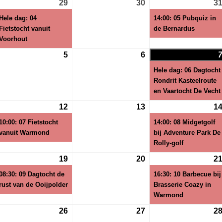
29
29
(1
30
30
3
i
juli
evenement)
juli
Hele dag: 04
14:00: 05 Pubquiz in
26
2026
2026
Fietstocht vanuit
de Bernardus
Voorhout
5
5
6
6
gustus
augustus
augustus
Hele dag: 06 Dagtocht
26
2026
2026
Rondrit Kasteelroute
en Vaartocht De Vecht
12
12
(1
13
13
1
gustus
augustus
evenement)
augustus
10:00: 07 Fietstocht
14:00: 08 Midgetgolf
26
2026
2026
vanuit Warmond
bij Adventure Park De
Rolly-golf
19
19
(1
20
20
2
gustus
augustus
evenement)
augustus
08:30: 09 Dagtocht de
16:30: 10 Barbecue bij
26
2026
2026
rust van de Ooijpolder
Brasserie Coazy in
Warmond
26
26
27
27
2