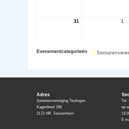
augustus
au
2026
20
31
31
1
1
augustus
se
2026
20
Evenementcategorieën
Seniorenveren
Adres
Sec
Seniorenvereniging Teylingen
Tel.
Kagerdreef 186
op w
2172 HR Sassenheim
13.0
E-ma