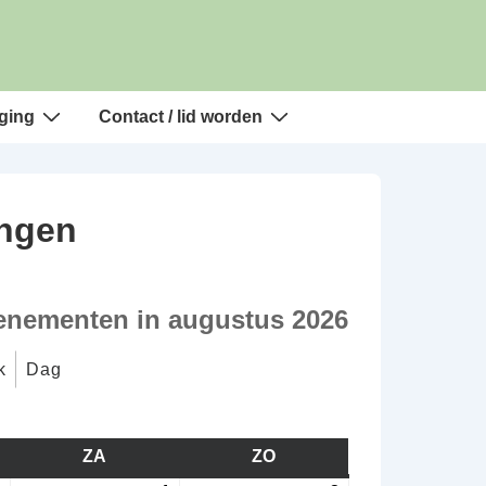
ging
Contact / lid worden
ingen
enementen in augustus 2026
k
Dag
AG
ZA
ZATERDAG
ZO
ZONDAG