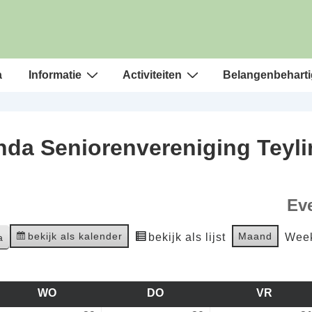
a
Informatie
Activiteiten
Belangenbeharti
da Seniorenvereniging Teyl
Ev
bekijk als kalender
Maand
bekijk als lijst
Wee
WO
WOENSDAG
DO
DONDERDAG
VR
VRIJD