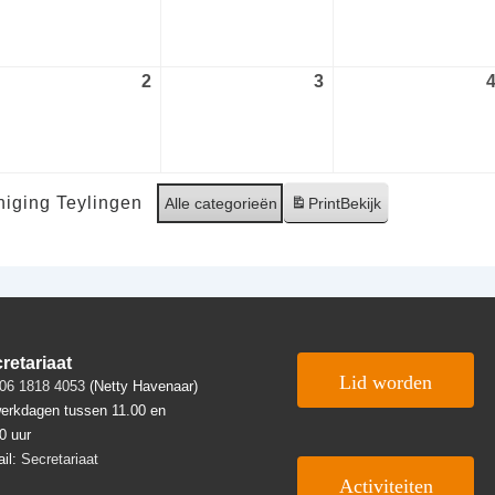
gustus
augustus
augustus
26
2026
2026
2
2
3
3
ptember
september
september
26
2026
2026
iging Teylingen
Alle categorieën
Print
Bekijk
retariaat
Lid worden
06 1818 4053
(Netty Havenaar)
erkdagen tussen 11.00 en
0 uur
il:
Secretariaat
Activiteiten