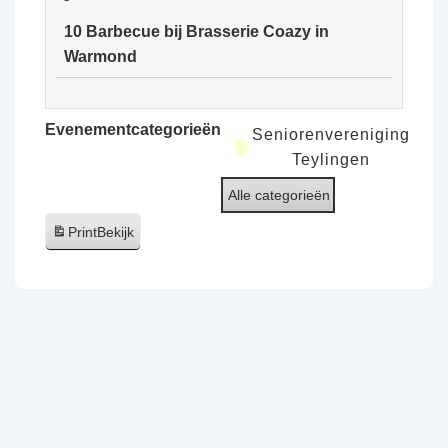
van
10 Barbecue bij Brasserie Coazy in
de
Warmond
Ooijpolder
10
Barbecue
Evenementcategorieën
Seniorenvereniging
bij
Teylingen
Brasserie
Alle categorieën
Coazy
in
Print
Bekijk
Warmond