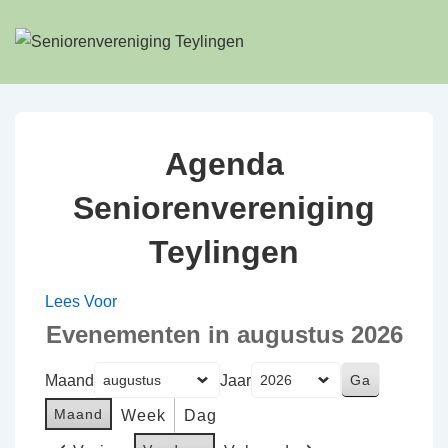
↓
Doorgaan
naar
hoofdinhoud
Agenda
Seniorenvereniging
Teylingen
Lees Voor
Evenementen in augustus 2026
Maand
Jaar
Maand
Week
Dag