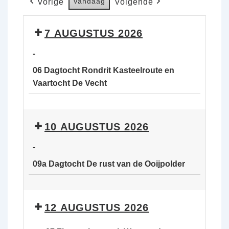
Vandaag
Vorige
Volgende
7 AUGUSTUS 2026
-
06 Dagtocht Rondrit Kasteelroute en
Vaartocht De Vecht
06
Dagtocht
10 AUGUSTUS 2026
Rondrit
Kasteelroute
-
en
09a Dagtocht De rust van de Ooijpolder
Vaartocht
De
09a
Vecht
Dagtocht
12 AUGUSTUS 2026
De
rust