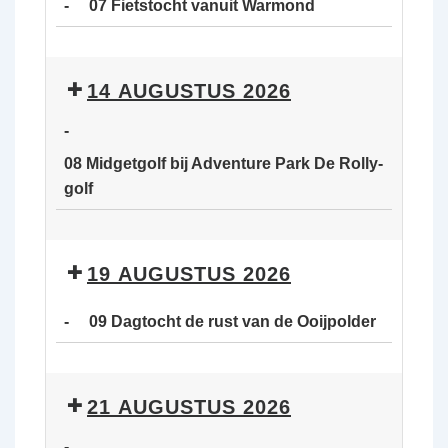
-
07 Fietstocht vanuit Warmond
van
de
07
Ooijpolder
Fietstocht
14 AUGUSTUS 2026
vanuit
Warmond
-
08 Midgetgolf bij Adventure Park De Rolly-
golf
08
Midgetgolf
19 AUGUSTUS 2026
bij
Adventure
-
09 Dagtocht de rust van de Ooijpolder
Park
De
09
Rolly-
Dagtocht
21 AUGUSTUS 2026
golf
de
rust
-