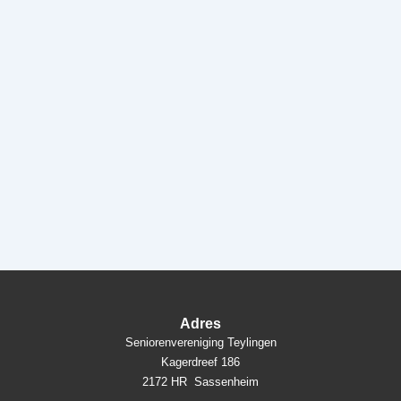
Adres
Seniorenvereniging Teylingen
Kagerdreef 186
2172 HR Sassenheim