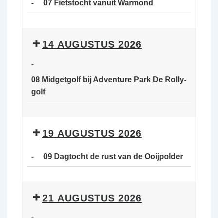
-
07 Fietstocht vanuit Warmond
van
de
07
Ooijpolder
Fietstocht
14 AUGUSTUS 2026
vanuit
Warmond
-
08 Midgetgolf bij Adventure Park De Rolly-
golf
08
Midgetgolf
19 AUGUSTUS 2026
bij
Adventure
-
09 Dagtocht de rust van de Ooijpolder
Park
De
09
Rolly-
Dagtocht
21 AUGUSTUS 2026
golf
de
rust
-