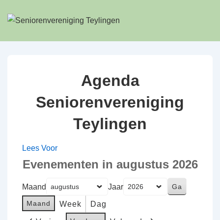
↓
Doorgaan
naar
hoofdinhoud
Agenda
Seniorenvereniging
Teylingen
Lees Voor
Evenementen in augustus 2026
Maand
Jaar
Maand
Week
Dag