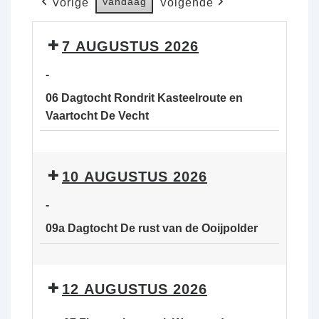
Vandaag
Vorige
Volgende
7 AUGUSTUS 2026
-
06 Dagtocht Rondrit Kasteelroute en
Vaartocht De Vecht
06
Dagtocht
10 AUGUSTUS 2026
Rondrit
Kasteelroute
-
en
09a Dagtocht De rust van de Ooijpolder
Vaartocht
De
09a
Vecht
Dagtocht
12 AUGUSTUS 2026
De
rust