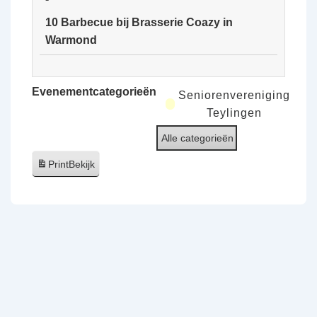
van
10 Barbecue bij Brasserie Coazy in
de
Warmond
Ooijpolder
10
Barbecue
Evenementcategorieën
Seniorenvereniging
bij
Teylingen
Brasserie
Alle categorieën
Coazy
in
Print
Bekijk
Warmond