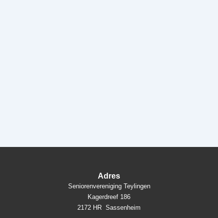
Adres
Seniorenvereniging Teylingen
Kagerdreef 186
2172 HR Sassenheim